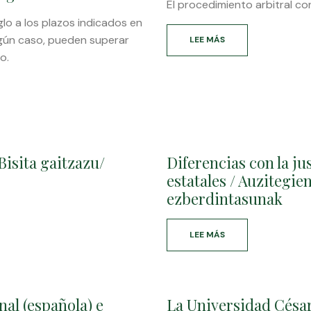
El procedimiento arbitral co
LA
SOLICITUD
glo a los plazos indicados en
Y
gún caso, pueden superar
LEE MÁS
SOBRE
TRAMITACIÓN
ACTUACIONES
o.
DEL
ARBITRALES
ARBITRAJE
ANTE
NO
LA
PRECISA
CORTE
DE
VASCA
LA
DE
INTERVENCIÓN
ARBITRAJE
DE
Bisita gaitzazu/
Diferencias con la ju
/
ABOGADO
EPAILEAREN
estatales / Auzitegie
NI
JARDUERAK
PROCURADOR
ezberdintasunak
EUSKAL
/
ARBITRAI
EUSKAL
GORTEAN
ARBITRAI
LEE MÁS
SOBRE
GORTERA
DIFERENCIAS
NOLA
CON
JO
LA
JUSTICIA
nal (española) e
La Universidad César
DE