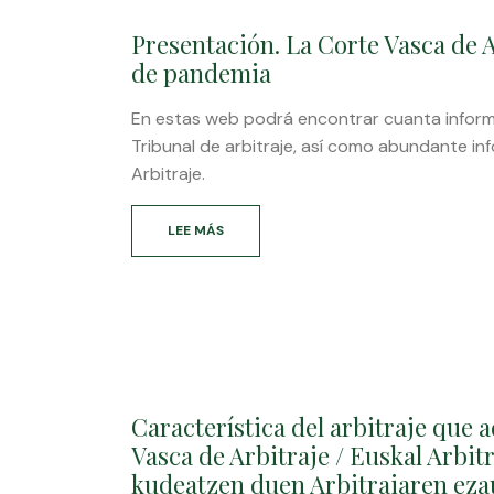
Presentación. La Corte Vasca de 
de pandemia
En estas web podrá encontrar cuanta infor
Tribunal de arbitraje, así como abundante in
Arbitraje.
LEE MÁS
SOBRE
PRESENTACIÓN.
LA
CORTE
VASCA
DE
ARBITRAJE
EN
TIEMPOS
Característica del arbitraje que 
DE
PANDEMIA
Vasca de Arbitraje / Euskal Arbit
kudeatzen duen Arbitraiaren eza