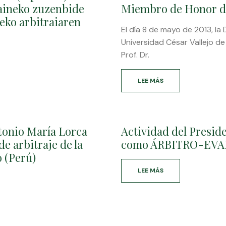
JUZGADOS
gaineko zuzenbide
Miembro de Honor de 
Y
neko arbitraiaren
TRIBUNALES
El día 8 de mayo de 2013, la
ESTATALES
/
Universidad César Vallejo de
AUZITEGIEN
Prof. Dr.
ETA
ESTATUKO
AUZITEGIAREKIKO
LEE MÁS
SOBRE
EZBERDINTASUNAK
LA
UNIVERSIDAD
CÉSAR
VALLEJO
ntonio María Lorca
Actividad del Preside
DE
LIMA
e arbitraje de la
como ÁRBITRO-EV
NORTE
 (Perú)
(PERÚ),
MIEMBRO
LEE MÁS
SOBRE
DE
ACTIVIDAD
HONOR
DEL
DE
PRESIDENTE
LA
DE
CORTE
LA
VASCA