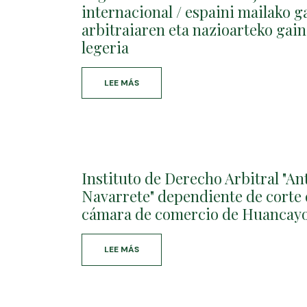
ARBITRAIAREN
internacional / espaini mailako 
EZAUGARRIAK
arbitraiaren eta nazioarteko gai
legeria
LEE MÁS
SOBRE
LEGISLACIÓN
SOBRE
ARBITRAJE
NACIONAL
(ESPAÑOLA)
E
Instituto de Derecho Arbitral "A
INTERNACIONAL
/
Navarrete" dependiente de corte d
ESPAINI
cámara de comercio de Huancayo
MAILAKO
GAINEKO
ZUZENBIDE
LEE MÁS
SOBRE
ARBITRAIAREN
INSTITUTO
ETA
DE
NAZIOARTEKO
DERECHO
GAINEKO
ARBITRAL
ARBITRAIAREN