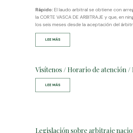
Rápido:
El laudo arbitral se obtiene con arre
la CORTE VASCA DE ARBITRAJE y que, en nin
los seis meses desde la aceptación del árbitr
LEE MÁS
SOBRE
CARACTERÍSTICA
DEL
ARBITRAJE
QUE
Visítenos / Horario de atención / 
ADMINISTRA
LA
CORTE
VASCA
LEE MÁS
SOBRE
DE
VISÍTENOS
ARBITRAJE
/
/
HORARIO
EUSKAL
DE
ARBITRAI
ATENCIÓN
GORTEAK
/
KUDEATZEN
BISITA
Legislación sobre arbitraje nacio
DUEN
GAITZAZU/