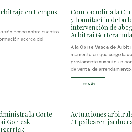
Arbitraje en tiempos
Como acudir a la Cort
y tramitación del arb
intervención de abog
mación desee sobre nuestro
Arbitrai Gortera nola
formación acerca del
A la
Corte Vasca de Arbitr
momento en que surge la co
previamente suscrito un con
de venta, de arrendamiento,
LEE MÁS
SOBRE
COMO
ACUDIR
A
LA
administra la Corte
Actuaciones arbitrale
CORTE
VASCA
rai Gorteak
/ Epailearen jarduer
DE
ugarriak
ARBITRAJE.